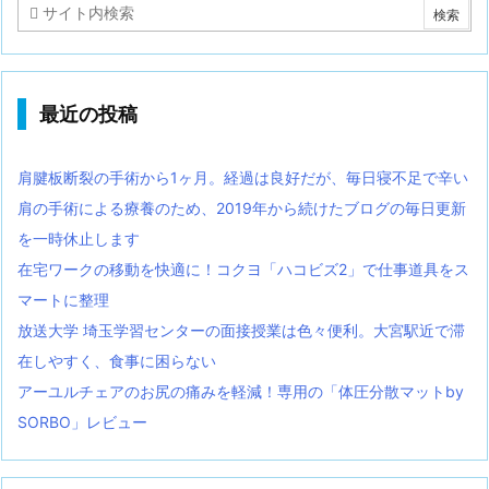
最近の投稿
肩腱板断裂の手術から1ヶ月。経過は良好だが、毎日寝不足で辛い
肩の手術による療養のため、2019年から続けたブログの毎日更新
を一時休止します
在宅ワークの移動を快適に！コクヨ「ハコビズ2」で仕事道具をス
マートに整理
放送大学 埼玉学習センターの面接授業は色々便利。大宮駅近で滞
在しやすく、食事に困らない
アーユルチェアのお尻の痛みを軽減！専用の「体圧分散マットby
SORBO」レビュー