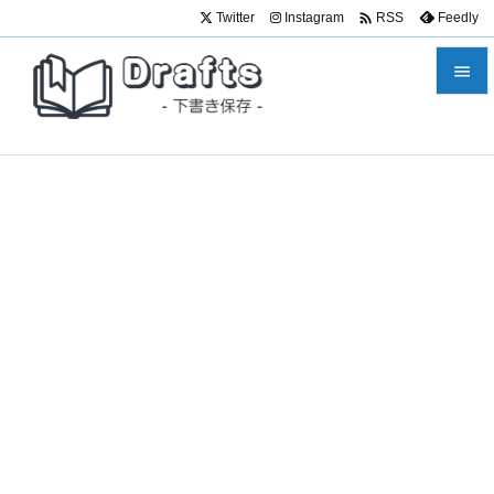

Twitter
Instagram
Feedly
RSS


メニュ

サイド

前へ

次へ

検索