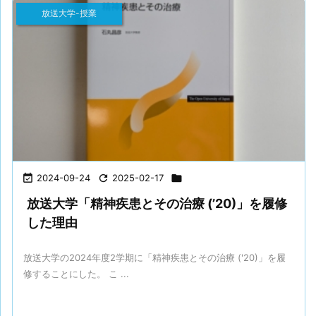
放送大学-授業

2024-09-24

2025-02-17

放送大学「精神疾患とその治療 (’20)」を履修
した理由
放送大学の2024年度2学期に「精神疾患とその治療 ('20)」を履
修することにした。 こ ...