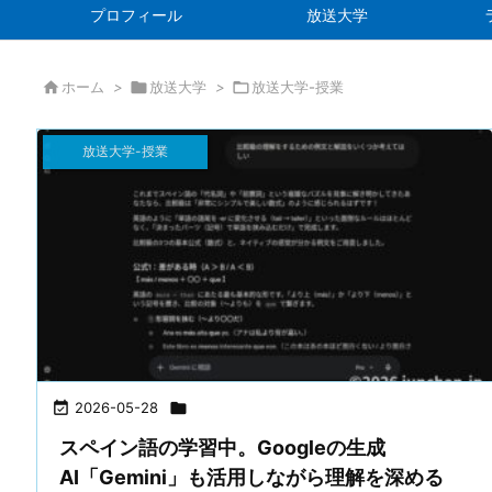
プロフィール
放送大学

ホーム
>

放送大学
>

放送大学-授業
放送大学-授業

2026-05-28

スペイン語の学習中。Googleの生成
AI「Gemini」も活用しながら理解を深める