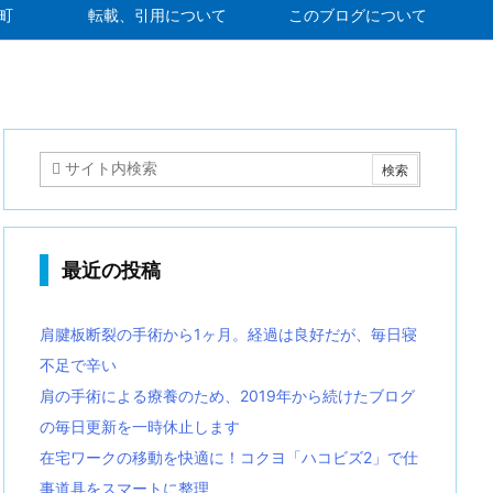
町
転載、引用について
このブログについて
最近の投稿
肩腱板断裂の手術から1ヶ月。経過は良好だが、毎日寝
不足で辛い
肩の手術による療養のため、2019年から続けたブログ
の毎日更新を一時休止します
在宅ワークの移動を快適に！コクヨ「ハコビズ2」で仕
事道具をスマートに整理