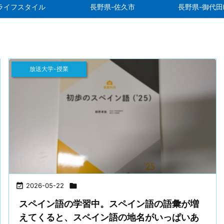
ライフスタイル
長野県-佐久市
長野県-御代田
放送大学-授業

2026-05-22

スペイン語の学習中。スペイン語の語彙が増
えてくると、スペイン語の地名がいっぱいあ