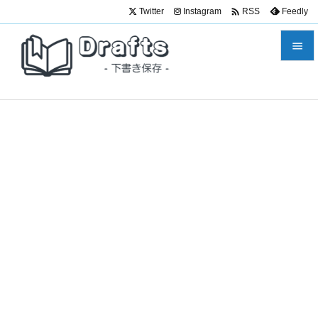

Twitter
Instagram
Feedly
RSS


メニュ

サイド

前へ

次へ

検索