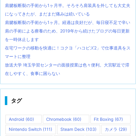
肩腱板断裂の手術から1ヶ月半。そろそろ肩装具を外しても大丈夫
になってきたが、まだまだ痛みは続いている
肩腱板断裂の手術から1ヶ月。経過は良好だが、毎日寝不足で辛い
肩の手術による療養のため、2019年から続けたブログの毎日更新
を一時休止します
在宅ワークの移動を快適に！コクヨ「ハコビズ2」で仕事道具をス
マートに整理
放送大学 埼玉学習センターの面接授業は色々便利。大宮駅近で滞
在しやすく、食事に困らない
タグ
Android
(60)
Chromebook
(60)
Fit Boxing
(67)
Nintendo Switch
(111)
Steam Deck
(103)
カメラ
(29)