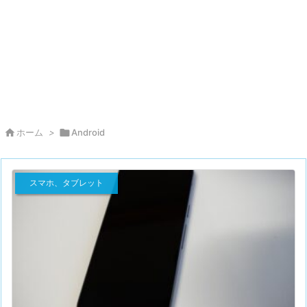

ホーム
>

Android
スマホ、タブレット