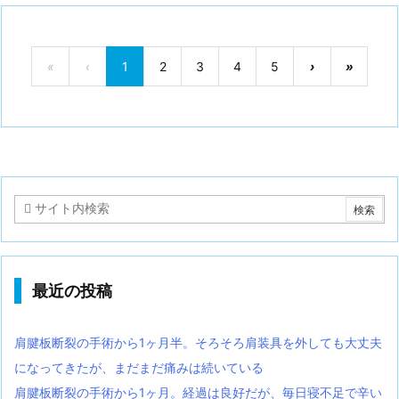
«
‹
1
2
3
4
5
›
»
最近の投稿
肩腱板断裂の手術から1ヶ月半。そろそろ肩装具を外しても大丈夫
になってきたが、まだまだ痛みは続いている
肩腱板断裂の手術から1ヶ月。経過は良好だが、毎日寝不足で辛い