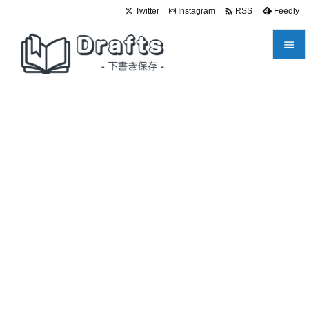

Twitter
Instagram
Feedly
RSS


メニュ

サイド

前へ

次へ

検索