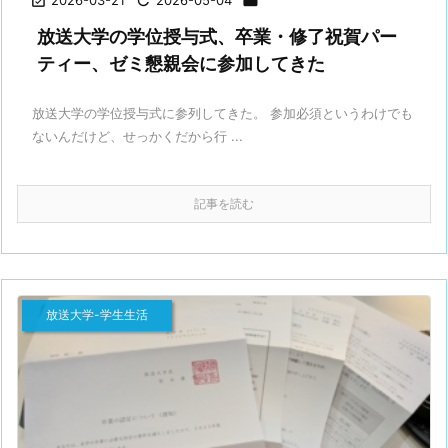

2026-03-21

2026-05-04

放送大学の学位授与式、卒業・修了祝賀パー
ティー、ゼミ懇親会に参加してきた
放送大学の学位授与式に参列してきた。 参加必須というわけでも
ないんだけど、せっかくだから行 ...
記事を読む
放送大学-学生生活