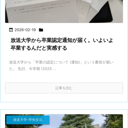

2026-02-19

放送大学から卒業認定通知が届く。いよいよ
卒業するんだと実感する
放送大学から「卒業の認定について (通知)」という書状が届い
た。 先日、今学期 (2025 ...
記事を読む
放送大学-学生生活