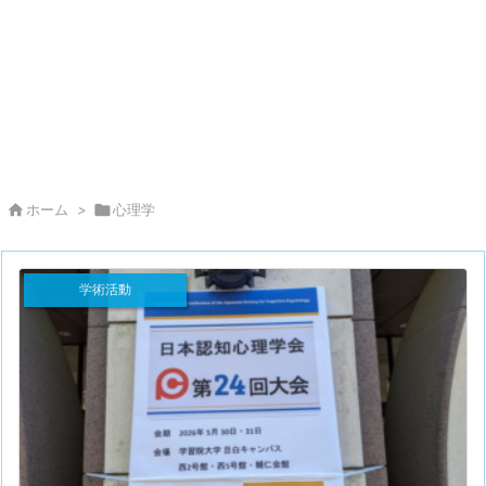

ホーム
>

心理学
学術活動