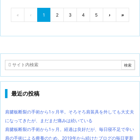
«
‹
1
2
3
4
5
›
»
最近の投稿
肩腱板断裂の手術から1ヶ月半。そろそろ肩装具を外しても大丈夫
になってきたが、まだまだ痛みは続いている
肩腱板断裂の手術から1ヶ月。経過は良好だが、毎日寝不足で辛い
肩の手術による療養のため、2019年から続けたブログの毎日更新