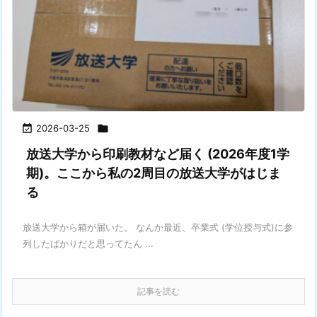

2026-03-25

放送大学から印刷教材など届く (2026年度1学
期)。ここから私の2周目の放送大学がはじま
る
放送大学から箱が届いた。 なんか最近、卒業式 (学位授与式)に参
列したばかりだと思ってたん ...
記事を読む