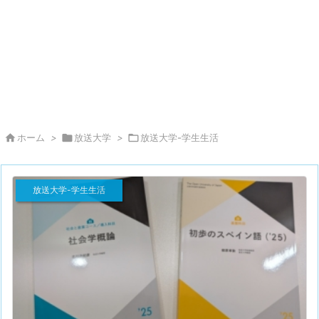

ホーム
>

放送大学
>

放送大学-学生生活
放送大学-学生生活