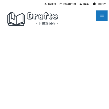

Twitter
Instagram
Feedly
RSS


メニュ

サイド

前へ

次へ

検索