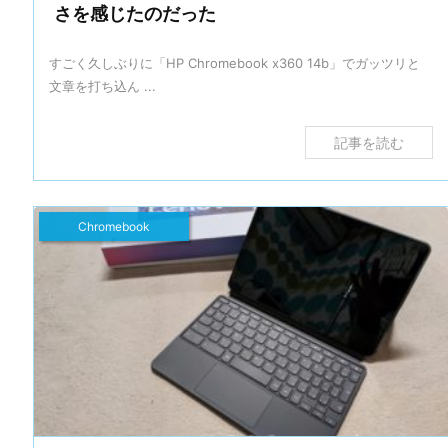
さを感じたのだった
すごく久しぶりに「HP Chromebook x360 14b」でガッツリと
文章を打ち込ん ...
記事を読む
Chromebook