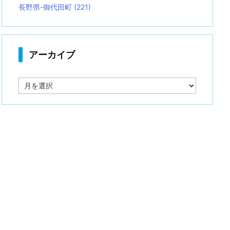
長野県-御代田町
(221)
アーカイブ
ア
ー
カ
イ
ブ