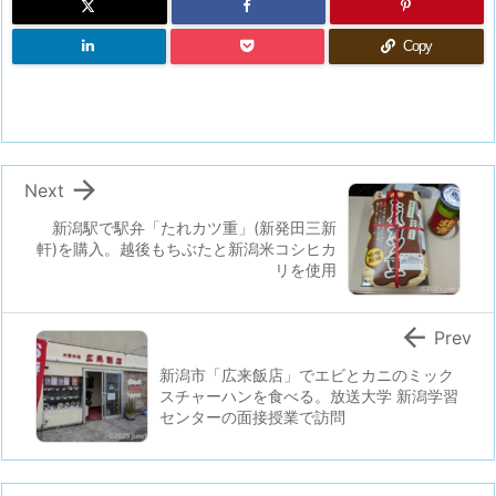
Copy

Next
新潟駅で駅弁「たれカツ重」(新発田三新
軒)を購入。越後もちぶたと新潟米コシヒカ
リを使用

Prev
新潟市「広来飯店」でエビとカニのミック
スチャーハンを食べる。放送大学 新潟学習
センターの面接授業で訪問