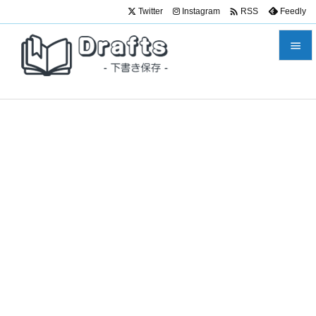

Twitter
Instagram
Feedly
RSS


メニュ

サイド

前へ

次へ

検索