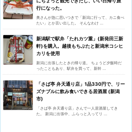
にちょっと観光できたし、いい日帰り旅
行になった。
奥さんが急に思いつきで「新潟に行って、カニ食べ
たい」とか言い出した。 そんなわけ ...
新潟駅で駅弁「たれカツ重」(新発田三新
軒)を購入。越後もちぶたと新潟米コシヒ
カリを使用
新潟に出張したときの帰り道。 ちょうど夕飯時だ
ったこともあり、駅弁を買って、新幹 ...
「さば亭 弁天通り店」1品330円で、リー
ズナブルに飲み食いできる居酒屋 (新潟
市)
「さば亭 弁天通り店」さんで一人居酒屋してき
た。 新潟に出張中、ふらっと入ってリ ...