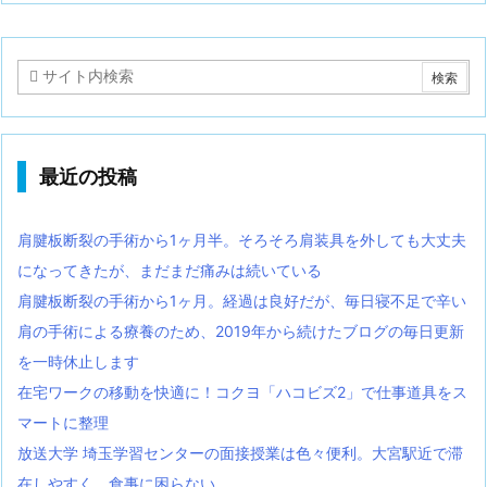
最近の投稿
肩腱板断裂の手術から1ヶ月半。そろそろ肩装具を外しても大丈夫
になってきたが、まだまだ痛みは続いている
肩腱板断裂の手術から1ヶ月。経過は良好だが、毎日寝不足で辛い
肩の手術による療養のため、2019年から続けたブログの毎日更新
を一時休止します
在宅ワークの移動を快適に！コクヨ「ハコビズ2」で仕事道具をス
マートに整理
放送大学 埼玉学習センターの面接授業は色々便利。大宮駅近で滞
在しやすく、食事に困らない