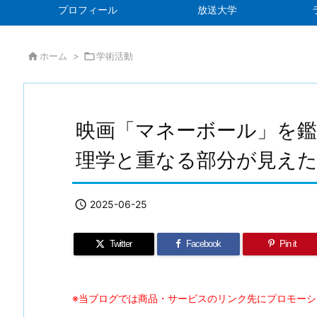
プロフィール
放送大学

ホーム
>

学術活動
映画「マネーボール」を
理学と重なる部分が見え

2025-06-25
Twitter
Facebook
Pin it
※当ブログでは商品・サービスのリンク先にプロモー