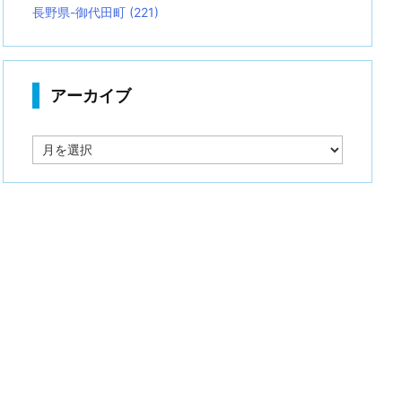
長野県-御代田町
(221)
アーカイブ
ア
ー
カ
イ
ブ