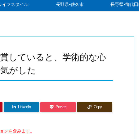
ライフスタイル
長野県-佐久市
長野県-御代田
鑑賞していると、学術的な心
た気がした
LinkedIn
Pocket
Copy
ションを含みます。