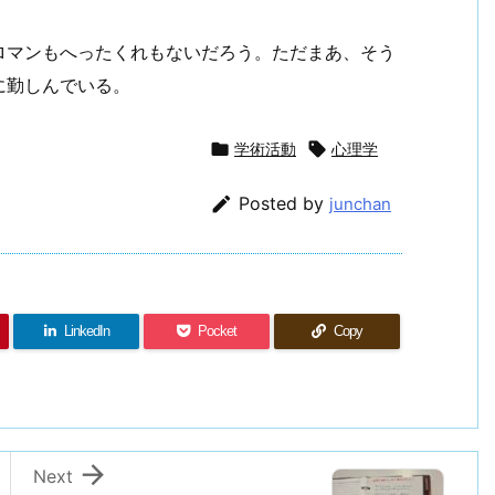
ロマンもへったくれもないだろう。ただまあ、そう
に勤しんでいる。

学術活動

心理学

Posted by
junchan
LinkedIn
Pocket
Copy

Next