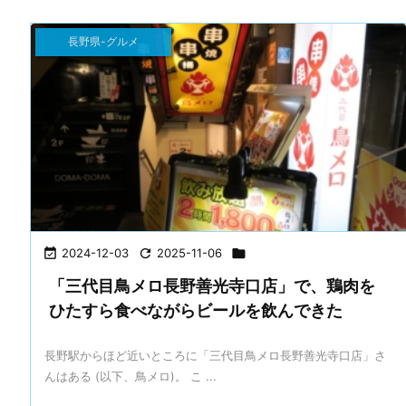
長野県-グルメ

2024-12-03

2025-11-06

「三代目鳥メロ長野善光寺口店」で、鶏肉を
ひたすら食べながらビールを飲んできた
長野駅からほど近いところに「三代目鳥メロ長野善光寺口店」さ
んはある (以下、鳥メロ)。 こ ...