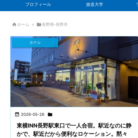
プロフィール
放送大学

ホーム
>

長野県-長野市
ホテル

2026-05-26

東横INN長野駅東口で一人合宿。駅近なのに静
かで、駅近だから便利なロケーション。黙々