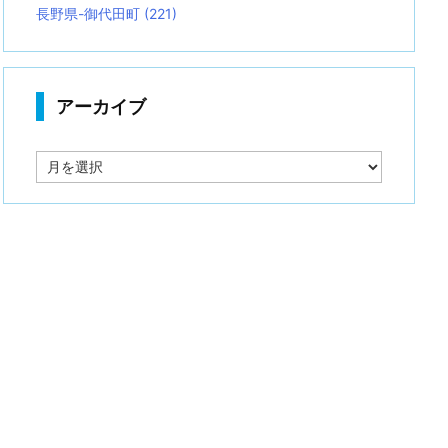
長野県-御代田町
(221)
アーカイブ
ア
ー
カ
イ
ブ