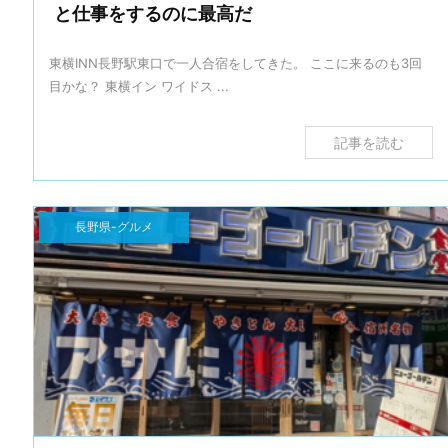
と仕事をするのに最高だ
東横INN長野駅東口で一人合宿をしてきた。 ここに来るのも3回
目かな？ 東横イン ワイドス ...
記事を読む
長野県-グルメ