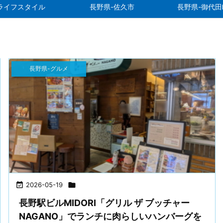
ライフスタイル
長野県-佐久市
長野県-御代田
長野県-グルメ

2026-05-19

長野駅ビルMIDORI「グリル ザ ブッチャー
NAGANO」でランチに肉らしいハンバーグを