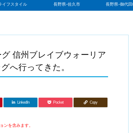
ライフスタイル
長野県-佐久市
長野県-御代田
ーグ 信州ブレイブウォーリア
ングへ行ってきた。
LinkedIn
Pocket
Copy
ションを含みます。