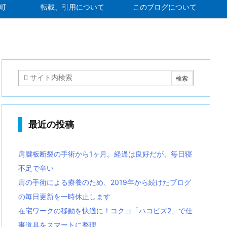
町
転載、引用について
このブログについて
最近の投稿
肩腱板断裂の手術から1ヶ月。経過は良好だが、毎日寝
不足で辛い
肩の手術による療養のため、2019年から続けたブログ
の毎日更新を一時休止します
在宅ワークの移動を快適に！コクヨ「ハコビズ2」で仕
事道具をスマートに整理