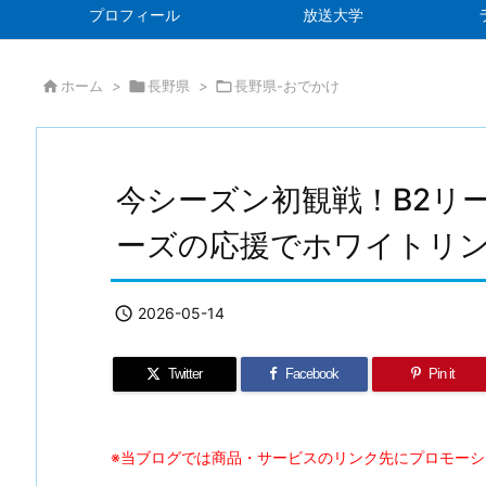
プロフィール
放送大学

ホーム
>

長野県
>

長野県-おでかけ
今シーズン初観戦！B2リ
ーズの応援でホワイトリ

2026-05-14
Twitter
Facebook
Pin it
※当ブログでは商品・サービスのリンク先にプロモー