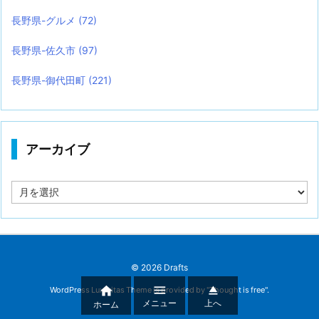
長野県-グルメ
(72)
長野県-佐久市
(97)
長野県-御代田町
(221)
アーカイブ
ア
ー
カ
イ
ブ
©
2026
Drafts



WordPress Luxeritas Theme is provided by "
Thought is free
".
メニュー
上へ
ホーム