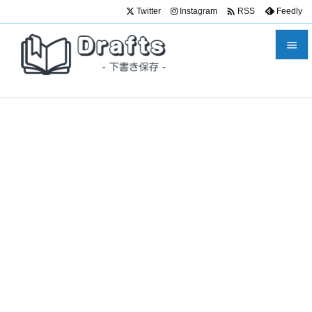

Twitter
Instagram
Feedly
RSS


メニュ

サイド

前へ

次へ

検索