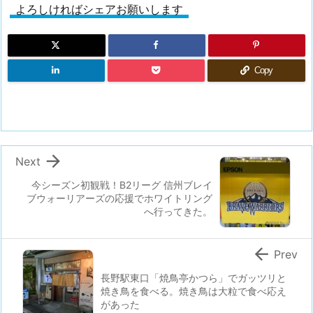
よろしければシェアお願いします
Copy

Next
今シーズン初観戦！B2リーグ 信州ブレイ
ブウォーリアーズの応援でホワイトリング
へ行ってきた。

Prev
長野駅東口「焼鳥亭かつら」でガッツリと
焼き鳥を食べる。焼き鳥は大粒で食べ応え
があった