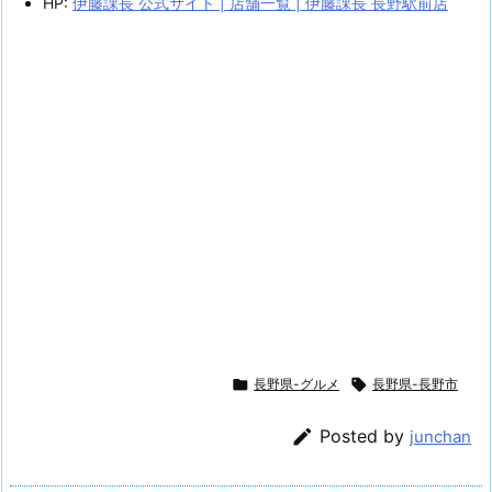
HP:
伊藤課長 公式サイト | 店舗一覧 | 伊藤課長 長野駅前店

長野県-グルメ

長野県-長野市

Posted by
junchan