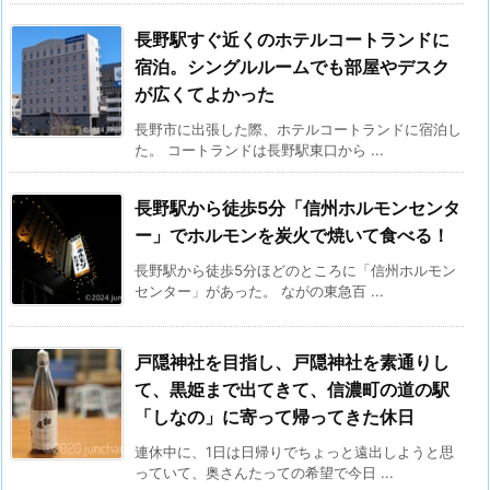
長野駅すぐ近くのホテルコートランドに
宿泊。シングルルームでも部屋やデスク
が広くてよかった
長野市に出張した際、ホテルコートランドに宿泊し
た。 コートランドは長野駅東口から ...
長野駅から徒歩5分「信州ホルモンセンタ
ー」でホルモンを炭火で焼いて食べる！
長野駅から徒歩5分ほどのところに「信州ホルモン
センター」があった。 ながの東急百 ...
戸隠神社を目指し、戸隠神社を素通りし
て、黒姫まで出てきて、信濃町の道の駅
「しなの」に寄って帰ってきた休日
連休中に、1日は日帰りでちょっと遠出しようと思
っていて、奥さんたっての希望で今日 ...