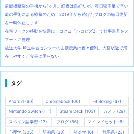
肩腱板断裂の手術から1ヶ月。経過は良好だが、毎日寝不足で辛い
肩の手術による療養のため、2019年から続けたブログの毎日更新
を一時休止します
在宅ワークの移動を快適に！コクヨ「ハコビズ2」で仕事道具をス
マートに整理
放送大学 埼玉学習センターの面接授業は色々便利。大宮駅近で滞
在しやすく、食事に困らない
タグ
Android
(60)
Chromebook
(60)
Fit Boxing
(67)
Nintendo Switch
(111)
Steam Deck
(103)
カメラ
(29)
スペイン語学習
(13)
ブログ
(56)
マインドセット
(6)
心理学
(305)
新潟県
(30)
社会学
(6)
群馬県
(23)