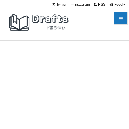

Twitter
Instagram
Feedly
RSS


メニュ

サイド

前へ

次へ

検索