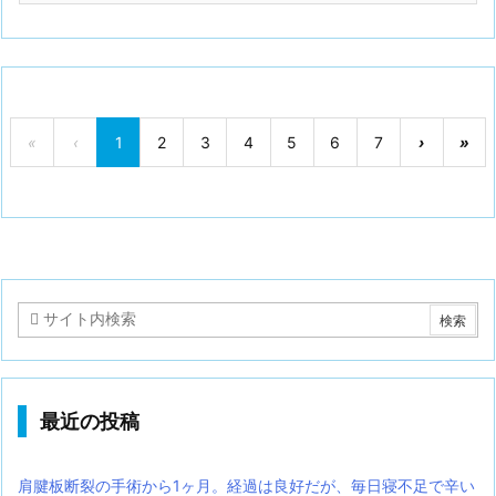
«
‹
1
2
3
4
5
6
7
›
»
最近の投稿
肩腱板断裂の手術から1ヶ月。経過は良好だが、毎日寝不足で辛い