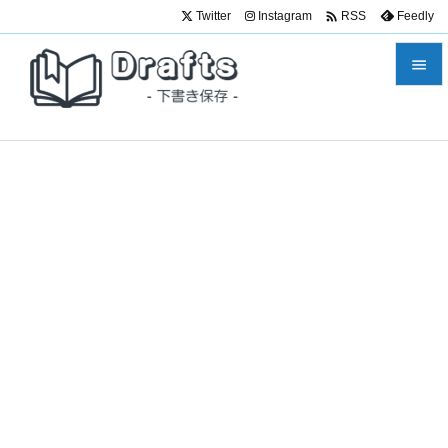

Twitter
Instagram
Feedly
RSS


メニュ

サイド

前へ

次へ

検索