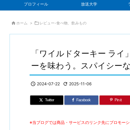
プロフィール
放送大学

ホーム
>

レビュー-食べ物、飲みもの
「ワイルドターキー ライ
ーを味わう。スパイシー

2024-07-22

2025-11-06
Twitter
Facebook
Pin it
※当ブログでは商品・サービスのリンク先にプロモー