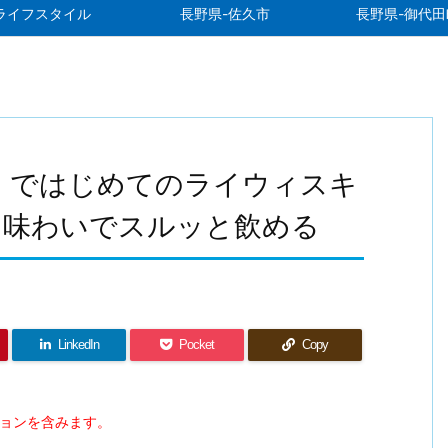
ライフスタイル
長野県-佐久市
長野県-御代田
」ではじめてのライウィスキ
な味わいでスルッと飲める
LinkedIn
Pocket
Copy
ションを含みます。