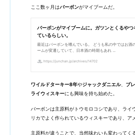
ここ数ヶ月は
バーボン
がマイブームだ。
バーボンがマイブームに。ガツンとくるやつ
ているらしい。
最近はバーボンを嗜んでいる。 どうも私の中ではお酒
ームが変遷していて、日本酒の時期もあれ ...
https://junchan.jp/archives/14702
ワイルドターキー8年
や
ジャックダニエル
、
ブ
ライウィスキー
にも興味を持ち始めた。
バーボンは主原料がトウモロコシであり、ライ
リカでよく作られているウィスキーであり、ア
主原料が違うことで、当然味わいも変わってく