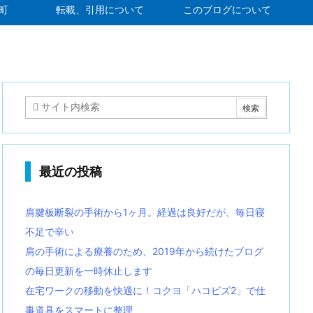
町
転載、引用について
このブログについて
最近の投稿
肩腱板断裂の手術から1ヶ月。経過は良好だが、毎日寝
不足で辛い
肩の手術による療養のため、2019年から続けたブログ
の毎日更新を一時休止します
在宅ワークの移動を快適に！コクヨ「ハコビズ2」で仕
事道具をスマートに整理