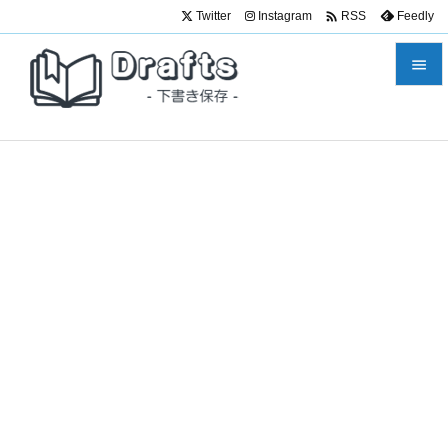

Twitter
Instagram
Feedly
RSS


メニュ

サイド

前へ

次へ

検索