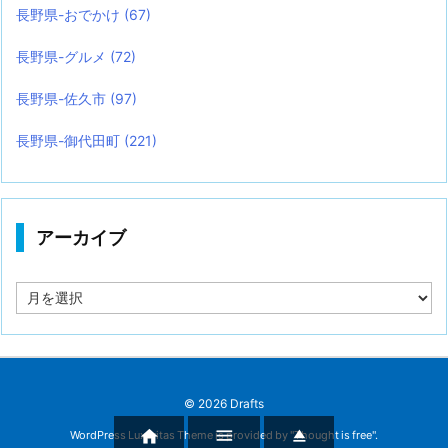
長野県-おでかけ
(67)
長野県-グルメ
(72)
長野県-佐久市
(97)
長野県-御代田町
(221)
アーカイブ
ア
ー
カ
イ
ブ
©
2026
Drafts



WordPress Luxeritas Theme is provided by "
Thought is free
".