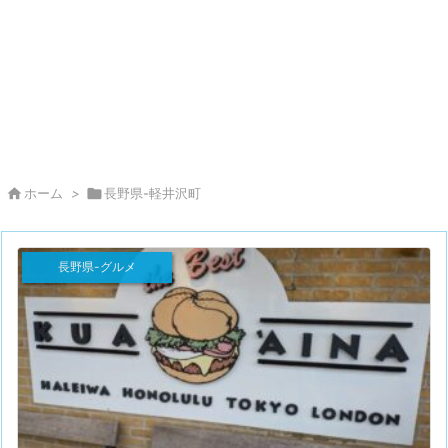

ホーム
>

長野県-軽井沢町
長野県-グルメ