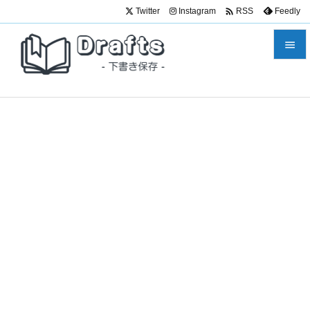

Twitter
Instagram
Feedly
RSS


メニュ

サイド

前へ

次へ

検索