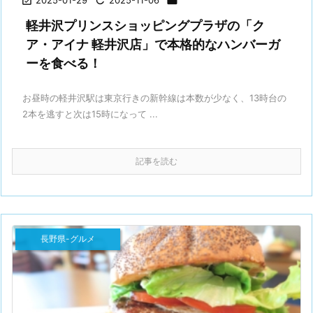

2025-01-29

2025-11-06

軽井沢プリンスショッピングプラザの「ク
ア・アイナ 軽井沢店」で本格的なハンバーガ
ーを食べる！
お昼時の軽井沢駅は東京行きの新幹線は本数が少なく、13時台の
2本を逃すと次は15時になって ...
記事を読む
長野県-グルメ