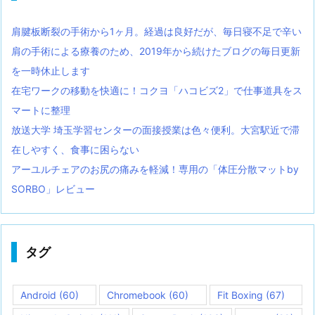
肩腱板断裂の手術から1ヶ月。経過は良好だが、毎日寝不足で辛い
肩の手術による療養のため、2019年から続けたブログの毎日更新
を一時休止します
在宅ワークの移動を快適に！コクヨ「ハコビズ2」で仕事道具をス
マートに整理
放送大学 埼玉学習センターの面接授業は色々便利。大宮駅近で滞
在しやすく、食事に困らない
アーユルチェアのお尻の痛みを軽減！専用の「体圧分散マットby
SORBO」レビュー
タグ
Android
(60)
Chromebook
(60)
Fit Boxing
(67)