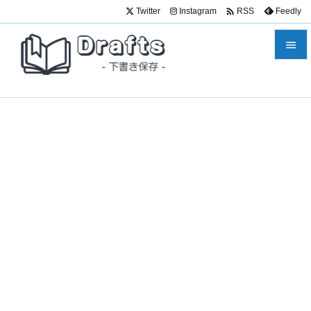

Twitter
Instagram
Feedly
RSS


メニュ

サイド

前へ

次へ

検索