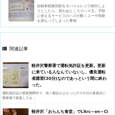
自動車税種別割をモバイルレジで納付しよ
うとしたら、思わぬところでハマる。手軽
に使えるサービスのハズが酷くユーザ体験
を損なってしまった事例

関連記事
軽井沢警察署で運転免許証を更新。更新
に来ている人なんていないし、優良運転
者講習(30分)なのであっという間に終わ
った。
運転免許証の更新期間中で、色々都合がよかったので今日の昼過ぎに
警察署で更新してき ...
軽井沢「おらんち食堂」でL’Arc～en～Ci