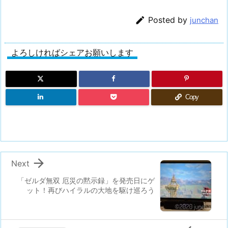

Posted by
junchan
よろしければシェアお願いします
Copy

Next
「ゼルダ無双 厄災の黙示録」を発売日にゲ
ット！再びハイラルの大地を駆け巡ろう