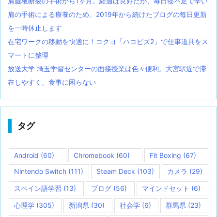
肩腱板断裂の手術から1ヶ月。経過は良好だが、毎日寝不足で辛い
肩の手術による療養のため、2019年から続けたブログの毎日更新
を一時休止します
在宅ワークの移動を快適に！コクヨ「ハコビズ2」で仕事道具をス
マートに整理
放送大学 埼玉学習センターの面接授業は色々便利。大宮駅近で滞
在しやすく、食事に困らない
タグ
Android
(60)
Chromebook
(60)
Fit Boxing
(67)
Nintendo Switch
(111)
Steam Deck
(103)
カメラ
(29)
スペイン語学習
(13)
ブログ
(56)
マインドセット
(6)
心理学
(305)
新潟県
(30)
社会学
(6)
群馬県
(23)