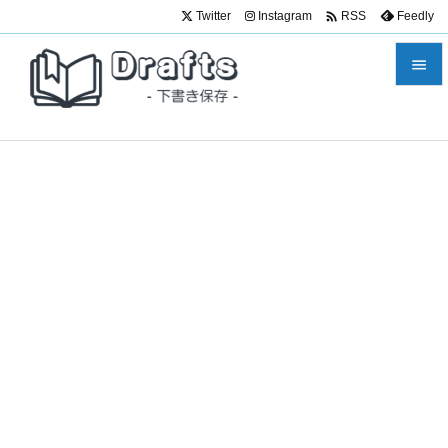

Twitter
Instagram
Feedly
RSS


メニュ

サイド

前へ

次へ

検索