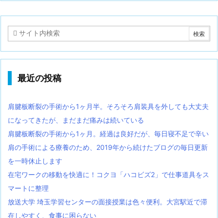
最近の投稿
肩腱板断裂の手術から1ヶ月半。そろそろ肩装具を外しても大丈夫
になってきたが、まだまだ痛みは続いている
肩腱板断裂の手術から1ヶ月。経過は良好だが、毎日寝不足で辛い
肩の手術による療養のため、2019年から続けたブログの毎日更新
を一時休止します
在宅ワークの移動を快適に！コクヨ「ハコビズ2」で仕事道具をス
マートに整理
放送大学 埼玉学習センターの面接授業は色々便利。大宮駅近で滞
在しやすく、食事に困らない