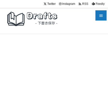

Twitter
Instagram
Feedly
RSS


メニュ

サイド

前へ

次へ

検索