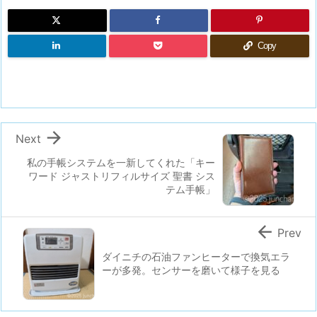
Copy

Next
私の手帳システムを一新してくれた「キー
ワード ジャストリフィルサイズ 聖書 シス
テム手帳」

Prev
ダイニチの石油ファンヒーターで換気エラ
ーが多発。センサーを磨いて様子を見る