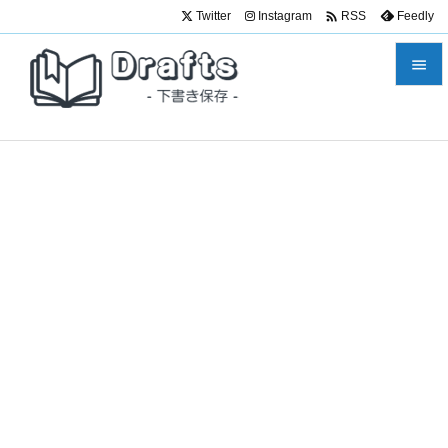

Twitter
Instagram
Feedly
RSS


メニュ

サイド

前へ

次へ

検索