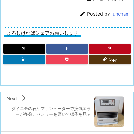

Posted by
junchan
よろしければシェアお願いします
Copy

Next
ダイニチの石油ファンヒーターで換気エラ
ーが多発。センサーを磨いて様子を見る