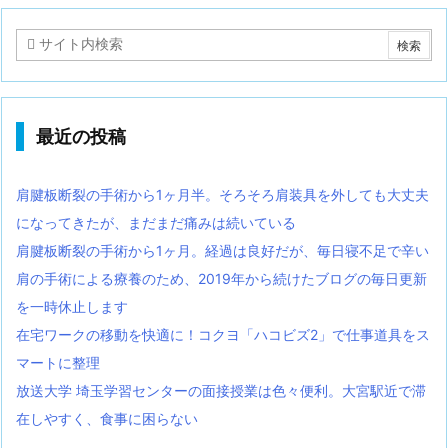
最近の投稿
肩腱板断裂の手術から1ヶ月半。そろそろ肩装具を外しても大丈夫
になってきたが、まだまだ痛みは続いている
肩腱板断裂の手術から1ヶ月。経過は良好だが、毎日寝不足で辛い
肩の手術による療養のため、2019年から続けたブログの毎日更新
を一時休止します
在宅ワークの移動を快適に！コクヨ「ハコビズ2」で仕事道具をス
マートに整理
放送大学 埼玉学習センターの面接授業は色々便利。大宮駅近で滞
在しやすく、食事に困らない