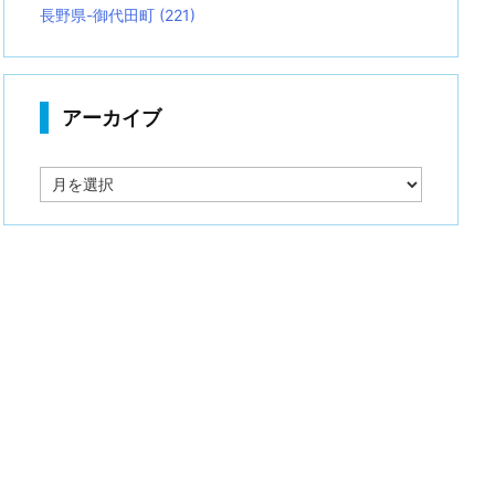
長野県-御代田町
(221)
アーカイブ
ア
ー
カ
イ
ブ