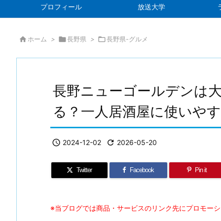
プロフィール
放送大学

ホーム
>

長野県
>

長野県-グルメ
長野ニューゴールデンは
る？一人居酒屋に使いや

2024-12-02

2026-05-20
Twitter
Facebook
Pin it
※当ブログでは商品・サービスのリンク先にプロモー