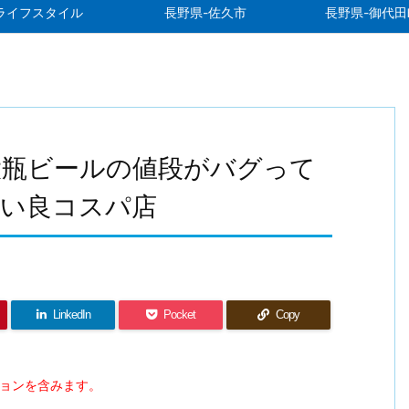
ライフスタイル
長野県-佐久市
長野県-御代田
大瓶ビールの値段がバグって
すい良コスパ店
LinkedIn
Pocket
Copy
ションを含みます。