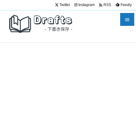

Twitter
Instagram
Feedly
RSS


メニュ

サイド

前へ

次へ

検索