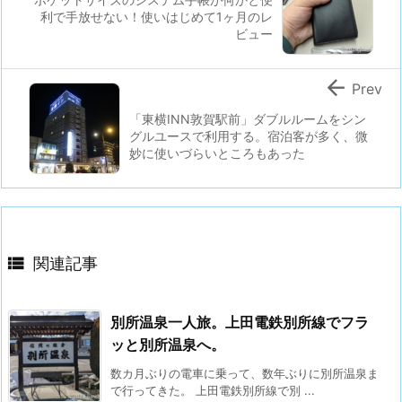
利で手放せない！使いはじめて1ヶ月のレ
ビュー

Prev
「東横INN敦賀駅前」ダブルルームをシン
グルユースで利用する。宿泊客が多く、微
妙に使いづらいところもあった

関連記事
別所温泉一人旅。上田電鉄別所線でフラ
ッと別所温泉へ。
数カ月ぶりの電車に乗って、数年ぶりに別所温泉ま
で行ってきた。 上田電鉄別所線で別 ...