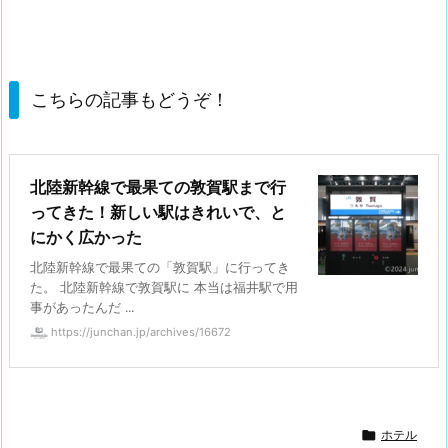
こちらの記事もどうぞ！
北陸新幹線で最果ての敦賀駅まで行
ってきた！新しい駅はきれいで、と
にかく広かった
北陸新幹線で最果ての「敦賀駅」に行ってき
た。 北陸新幹線で敦賀駅に 本当は福井駅で用
事があったんだ ...
https://junchan.jp/archives/16672

ホテル