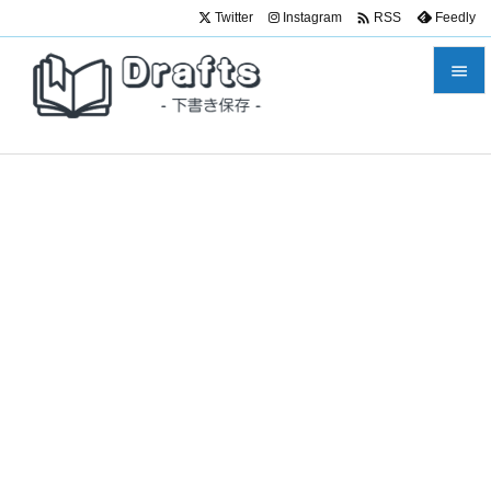

Twitter
Instagram
Feedly
RSS


メニュ

サイド

前へ

次へ

検索