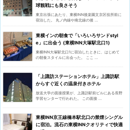
球観戦にも良さそう
東京出張にあたり、東横INN後楽園文京区役所前に
宿泊した。 丸ノ内線や南北線の後 ...
東横インの朝食で「いろいろサンドstyl
e」に出会う (東横INN大塚駅北口1)
東横INN大塚駅北口1に宿泊したときに、はじめて
の朝食スタイルに出会った。 ここ ...
「上諏訪ステーションホテル」上諏訪駅
からすぐ近くの温泉付きホテル
放送大学の面接授業が、上諏訪駅前ビルにある長野
学習センターで行われた。 この面接 ...
東横INN京王線橋本駅北口の禁煙シングル
に宿泊。流石の東横INNクオリティで快適