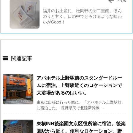

Prev
福井のお土産に、松岡軒の羽二重餅。ほん
のりと甘く、口の中でとろけるような味わ
いがGood！

関連記事
アパホテル上野駅前のスタンダードルー
ムに宿泊。上野駅近くのロケーションで
大浴場があるのはいい。
東京に出張に行った際に、「アパホテル上野駅前」
に宿泊した。 長野県民で北陸新幹線 ...
東横INN後楽園文京区役所前に宿泊。後楽
園駅から近く、便利なロケーション。野