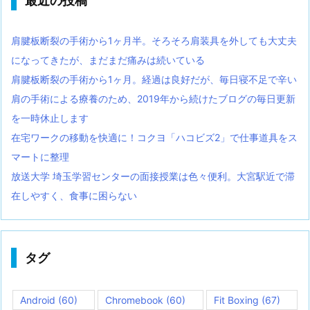
最近の投稿
肩腱板断裂の手術から1ヶ月半。そろそろ肩装具を外しても大丈夫
になってきたが、まだまだ痛みは続いている
肩腱板断裂の手術から1ヶ月。経過は良好だが、毎日寝不足で辛い
肩の手術による療養のため、2019年から続けたブログの毎日更新
を一時休止します
在宅ワークの移動を快適に！コクヨ「ハコビズ2」で仕事道具をス
マートに整理
放送大学 埼玉学習センターの面接授業は色々便利。大宮駅近で滞
在しやすく、食事に困らない
タグ
Android
(60)
Chromebook
(60)
Fit Boxing
(67)