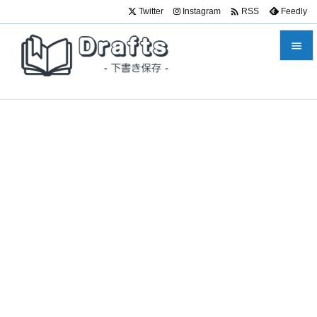

Twitter
Instagram
Feedly
RSS


メニュ

サイド

前へ

次へ

検索