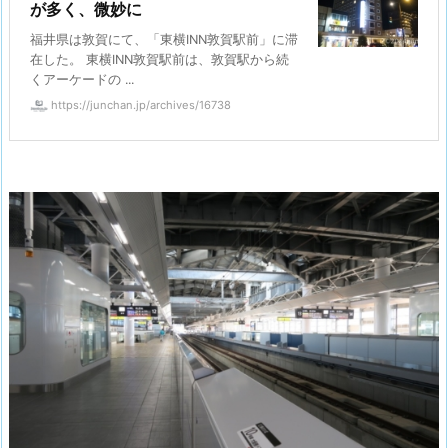
が多く、微妙に
福井県は敦賀にて、「東横INN敦賀駅前」に滞
在した。 東横INN敦賀駅前は、敦賀駅から続
くアーケードの ...
https://junchan.jp/archives/16738