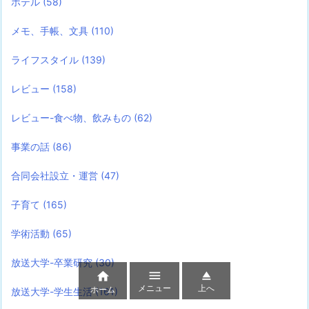
ホテル
(58)
メモ、手帳、文具
(110)
ライフスタイル
(139)
レビュー
(158)
レビュー-食べ物、飲みもの
(62)
事業の話
(86)
合同会社設立・運営
(47)
子育て
(165)
学術活動
(65)
放送大学-卒業研究
(30)



メニュー
上へ
ホーム
放送大学-学生生活
(161)