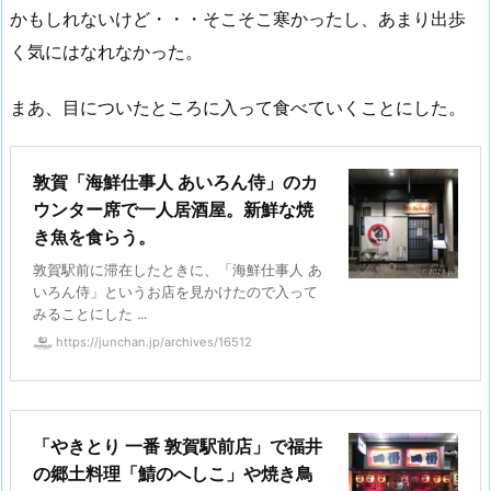
かもしれないけど・・・そこそこ寒かったし、あまり出歩
く気にはなれなかった。
まあ、目についたところに入って食べていくことにした。
敦賀「海鮮仕事人 あいろん侍」のカ
ウンター席で一人居酒屋。新鮮な焼
き魚を食らう。
敦賀駅前に滞在したときに、「海鮮仕事人 あ
いろん侍」というお店を見かけたので入って
みることにした ...
https://junchan.jp/archives/16512
「やきとり 一番 敦賀駅前店」で福井
の郷土料理「鯖のへしこ」や焼き鳥