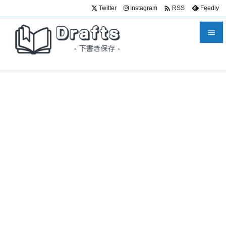

Twitter
Instagram
Feedly
RSS


メニュ

サイド

前へ

次へ

検索