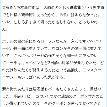
東横INN熊本新市街は、店舗名のとおり
新市街
という熊本市
でも屈指の繁華街にあったから、飲食には困らなかった。
いや、むしろ多すぎて困ったかもしれない。どっちやね
ん。
ホテルの目の前にあるローソンなんか、入ってすぐヘパリ
ーゼが棚一面に並んでいて、ウコンがその隣一面に並んで
いて、さらにヘパリーゼの強力そうな棚一面に並んでい
て、一部はキャベジンなど2日酔い対策品が並んでいた。ど
れだけ飲んだくが発生するんだという品揃え。モンスター
エナジーもいっぱいあった気がする。
新市街のあたりは居酒屋もバーもたくさんあって、目移り
した。1階のロビーにはいくつかの店舗のクーポン付きのビ
ラが置かれていたので、そのクーポンを使って食べてきた