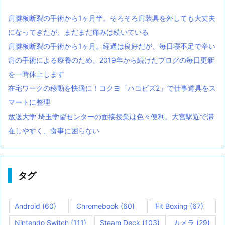
肩腱板断裂の手術から1ヶ月半。そろそろ肩装具を外しても大丈夫
になってきたが、まだまだ痛みは続いている
肩腱板断裂の手術から1ヶ月。経過は良好だが、毎日寝不足で辛い
肩の手術による療養のため、2019年から続けたブログの毎日更新
を一時休止します
在宅ワークの移動を快適に！コクヨ「ハコビズ2」で仕事道具をス
マートに整理
放送大学 埼玉学習センターの面接授業は色々便利。大宮駅近で滞
在しやすく、食事に困らない
タグ
Android
(60)
Chromebook
(60)
Fit Boxing
(67)
Nintendo Switch
(111)
Steam Deck
(103)
カメラ
(29)