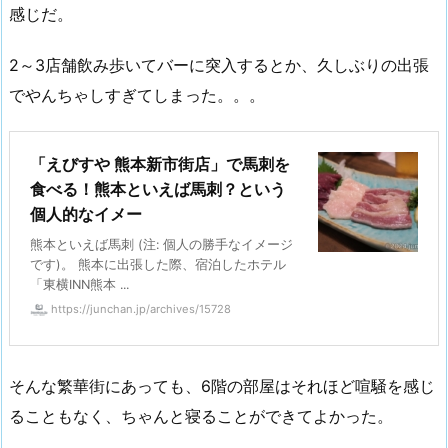
感じだ。
2～3店舗飲み歩いてバーに突入するとか、久しぶりの出張
でやんちゃしすぎてしまった。。。
「えびすや 熊本新市街店」で馬刺を
食べる！熊本といえば馬刺？という
個人的なイメー
熊本といえば馬刺 (注: 個人の勝手なイメージ
です)。 熊本に出張した際、宿泊したホテル
「東横INN熊本 ...
https://junchan.jp/archives/15728
そんな繁華街にあっても、6階の部屋はそれほど喧騒を感じ
ることもなく、ちゃんと寝ることができてよかった。