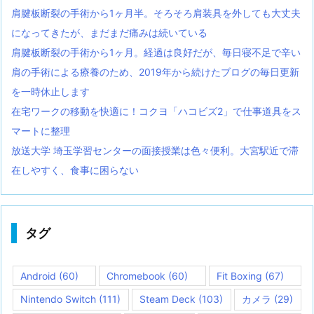
肩腱板断裂の手術から1ヶ月半。そろそろ肩装具を外しても大丈夫
になってきたが、まだまだ痛みは続いている
肩腱板断裂の手術から1ヶ月。経過は良好だが、毎日寝不足で辛い
肩の手術による療養のため、2019年から続けたブログの毎日更新
を一時休止します
在宅ワークの移動を快適に！コクヨ「ハコビズ2」で仕事道具をス
マートに整理
放送大学 埼玉学習センターの面接授業は色々便利。大宮駅近で滞
在しやすく、食事に困らない
タグ
Android
(60)
Chromebook
(60)
Fit Boxing
(67)
Nintendo Switch
(111)
Steam Deck
(103)
カメラ
(29)