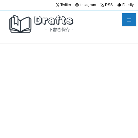

Twitter
Instagram
Feedly
RSS


メニュ

サイド

前へ

次へ

検索