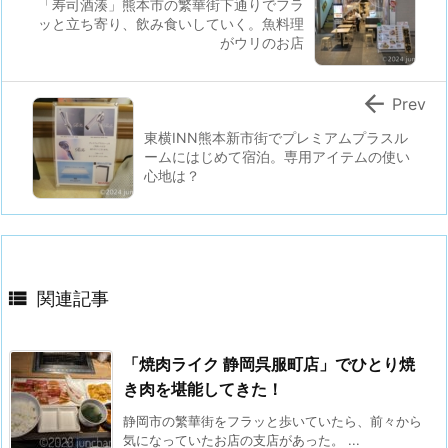
「寿司酒湊」熊本市の繁華街下通りでフラ
ッと立ち寄り、飲み食いしていく。魚料理
がウリのお店

Prev
東横INN熊本新市街でプレミアムプラスル
ームにはじめて宿泊。専用アイテムの使い
心地は？

関連記事
「焼肉ライク 静岡呉服町店」でひとり焼
き肉を堪能してきた！
静岡市の繁華街をフラッと歩いていたら、前々から
気になっていたお店の支店があった。 ...