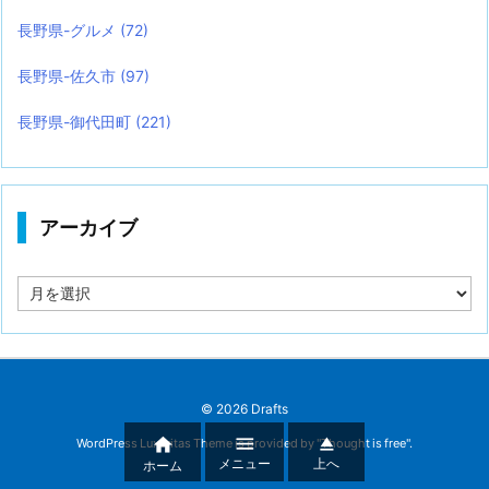
長野県-グルメ
(72)
長野県-佐久市
(97)
長野県-御代田町
(221)
アーカイブ
ア
ー
カ
イ
ブ
©
2026
Drafts



WordPress Luxeritas Theme is provided by "
Thought is free
".
メニュー
上へ
ホーム