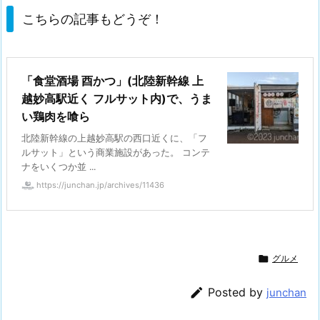
こちらの記事もどうぞ！
「食堂酒場 酉かつ」(北陸新幹線 上
越妙高駅近く フルサット内)で、うま
い鶏肉を喰ら
北陸新幹線の上越妙高駅の西口近くに、「フ
ルサット」という商業施設があった。 コンテ
ナをいくつか並 ...
https://junchan.jp/archives/11436

グルメ

Posted by
junchan