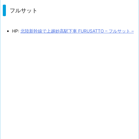
フルサット
HP:
北陸新幹線で上越妙高駅下車 FURUSATTO – フルサット –