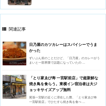

関連記事
日乃屋のカツカレーはスパイシーでうま
かった
ずいぶん前のことだけど、「日乃屋」のカレーがう
まいと一部界隈で話題になっていたの ...
「とり家ゑび寿 一宮駅前店」で超新鮮な
焼き鳥を食らう。東横イン宿泊者は大ジ
ョッキサイズアップ無料
尾張一宮駅の近くに滞在した際、「とり家ゑび寿
一宮駅前店」でひたすら焼き鳥を食べ ...