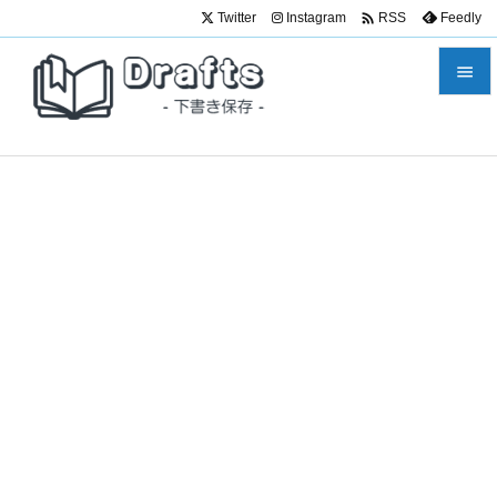

Twitter
Instagram
Feedly
RSS


メニュ

サイド

前へ

次へ

検索