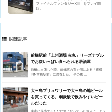
ファイナルファンタジーXIII」をプレイ開
始。

関連記事
前橋駅前「上州酒場 赤鬼」リーズナブル
でお腹いっぱい食べられる居酒屋
前橋に出張した際、前橋駅の直ぐ側にある「東横
INN前橋駅前」に滞在した。 その東 ...
大三島ブリュワリーで大三島の地ビール
を買ってくる。弱炭酸で飲みやすいビー
ルだった
実家に帰省するたびに気になっていたお店に、よう