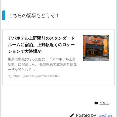
こちらの記事もどうぞ！
アパホテル上野駅前のスタンダード
ルームに宿泊。上野駅近くのロケー
ションで大浴場が
東京に出張に行った際に、「アパホテル上野
駅前」に宿泊した。 長野県民で北陸新幹線ユ
ーザな私として ...
https://junchan.jp/archives/10872

グルメ

Posted by
junchan