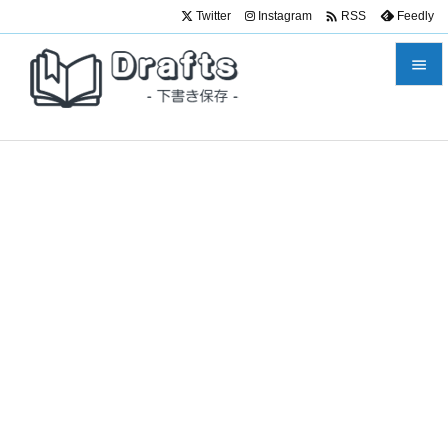

Twitter
Instagram
Feedly
RSS


メニュ

サイド

前へ

次へ

検索