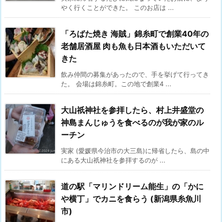
やく行くことができた。 このお店は ...
「ろばた焼き 海賊」錦糸町で創業40年の
老舗居酒屋 肉も魚も日本酒もいただいて
きた
飲み仲間の募集があったので、手を挙げて行ってき
た。 会場は錦糸町。この地で創業4 ...
大山祇神社を参拝したら、村上井盛堂の
神島まんじゅうを食べるのが我が家のル
ーチン
実家 (愛媛県今治市の大三島)に帰省したら、島の中
にある大山祇神社を参拝するのが ...
道の駅「マリンドリーム能生」の「かに
や横丁」でカニを食らう (新潟県糸魚川
市)