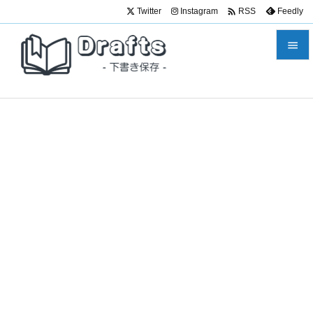

Twitter
Instagram
Feedly
RSS


メニュ

サイド

前へ

次へ

検索