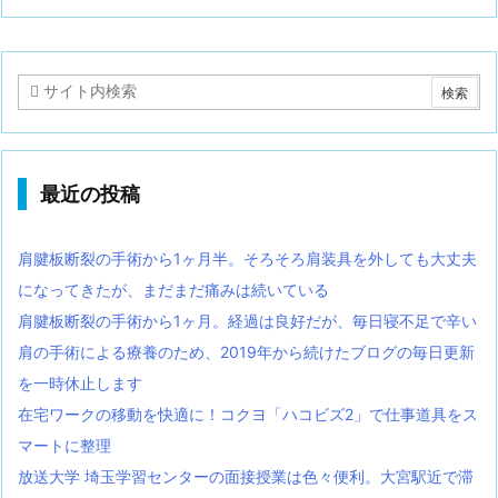
最近の投稿
肩腱板断裂の手術から1ヶ月半。そろそろ肩装具を外しても大丈夫
になってきたが、まだまだ痛みは続いている
肩腱板断裂の手術から1ヶ月。経過は良好だが、毎日寝不足で辛い
肩の手術による療養のため、2019年から続けたブログの毎日更新
を一時休止します
在宅ワークの移動を快適に！コクヨ「ハコビズ2」で仕事道具をス
マートに整理
放送大学 埼玉学習センターの面接授業は色々便利。大宮駅近で滞