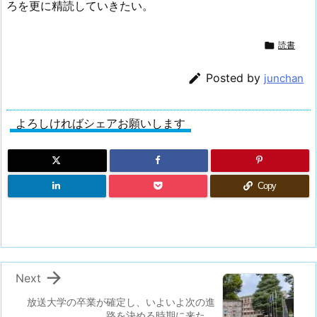
ろを更に精読していきたい。

読書

Posted by
junchan
よろしければシェアお願いします
Copy

Next
放送大学の卒業が確定し、いよいよ次の進
路を決める時期に来た。