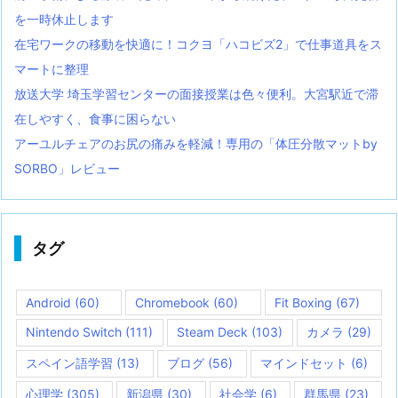
を一時休止します
在宅ワークの移動を快適に！コクヨ「ハコビズ2」で仕事道具をス
マートに整理
放送大学 埼玉学習センターの面接授業は色々便利。大宮駅近で滞
在しやすく、食事に困らない
アーユルチェアのお尻の痛みを軽減！専用の「体圧分散マットby
SORBO」レビュー
タグ
Android
(60)
Chromebook
(60)
Fit Boxing
(67)
Nintendo Switch
(111)
Steam Deck
(103)
カメラ
(29)
スペイン語学習
(13)
ブログ
(56)
マインドセット
(6)
心理学
(305)
新潟県
(30)
社会学
(6)
群馬県
(23)