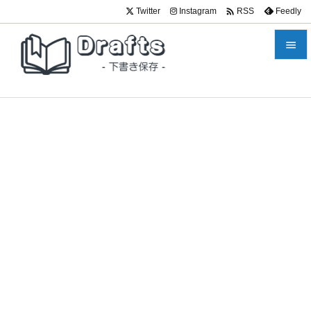

Twitter
Instagram
Feedly
RSS


メニュ

サイド

前へ

次へ

検索