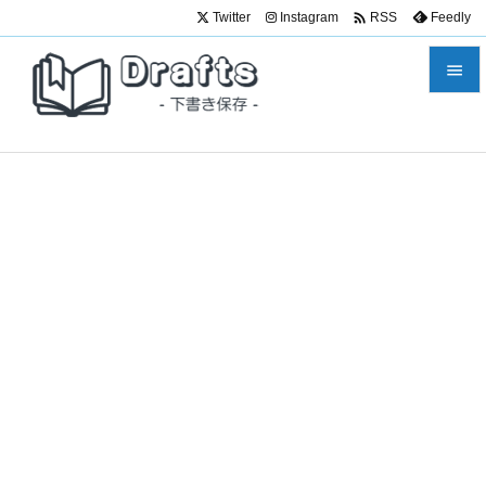

Twitter
Instagram
Feedly
RSS


メニュ

サイド

前へ

次へ

検索