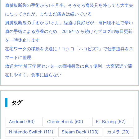
肩腱板断裂の手術から1ヶ月半。そろそろ肩装具を外しても大丈夫
になってきたが、まだまだ痛みは続いている
肩腱板断裂の手術から1ヶ月。経過は良好だが、毎日寝不足で辛い
肩の手術による療養のため、2019年から続けたブログの毎日更新
を一時休止します
在宅ワークの移動を快適に！コクヨ「ハコビズ2」で仕事道具をス
マートに整理
放送大学 埼玉学習センターの面接授業は色々便利。大宮駅近で滞
在しやすく、食事に困らない
タグ
Android
(60)
Chromebook
(60)
Fit Boxing
(67)
Nintendo Switch
(111)
Steam Deck
(103)
カメラ
(29)