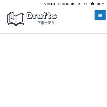

Twitter
Instagram
Feedly
RSS


メニュ

サイド

前へ

次へ

検索