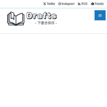

Twitter
Instagram
Feedly
RSS


メニュ

サイド

前へ

次へ

検索