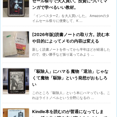
セール祭りで大人買い。投資についてマ
ンガで学べるいい教材。
「インベスターZ」を大人買いした。 Amazonのタ
イムセール祭りに便乗して、K ...
[2026年版]読書ノートの取り方。読む本
や目的によってメモの内容は変える
新しく読書ノートを作ってから半年ほどが経過した
ので、使い勝手など振り返ってみよう ...
「駆除人」にハマる 魔物「退治」じゃな
くて魔物「駆除」という発想がおもしろ
い
このところ「駆除人」という本にハマっている。こ
れはライトノベルという分野になるの ...
Kindle本を読むのが普通になってしま