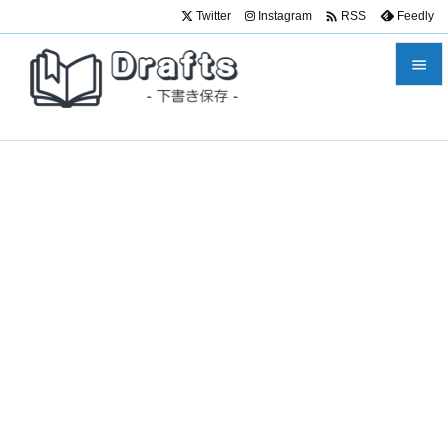

Twitter
Instagram
Feedly
RSS


メニュ

サイド

前へ

次へ

検索