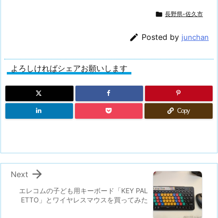

長野県-佐久市

Posted by
junchan
よろしければシェアお願いします
Copy

Next
エレコムの子ども用キーボード「KEY PAL
ETTO」とワイヤレスマウスを買ってみた