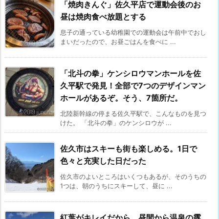
「焼肉きんぐ」佐久平店で運動会後のお
昼は焼肉食べ放題とする
息子の通っている幼稚園での運動会は午前中でおし
まいだったので、お昼ごはんを食べに ...
「北斗の拳」ケンシロウマンホールを佐
久平駅で発見！全部で7つのデザインマン
ホールがあるぞ。そう、7箇所だ。
北陸新幹線の停まる佐久平駅で、こんなものを見つ
けた。 「北斗の拳」のケンシロウが ...
佐久市はスキーも街も楽しめる。1日で
色々と充実した日だった
佐久市のよいところはいくつもあるが、そのうちの
1つは、朝のうちにスキーして、昼に ...
紅葉がキレイだから、昼間から温泉の露