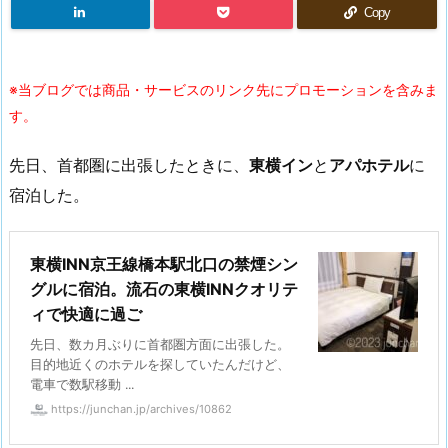
Copy
※当ブログでは商品・サービスのリンク先にプロモーションを含みま
す。
先日、首都圏に出張したときに、
東横イン
と
アパホテル
に
宿泊した。
東横INN京王線橋本駅北口の禁煙シン
グルに宿泊。流石の東横INNクオリテ
ィで快適に過ご
先日、数カ月ぶりに首都圏方面に出張した。
目的地近くのホテルを探していたんだけど、
電車で数駅移動 ...
https://junchan.jp/archives/10862