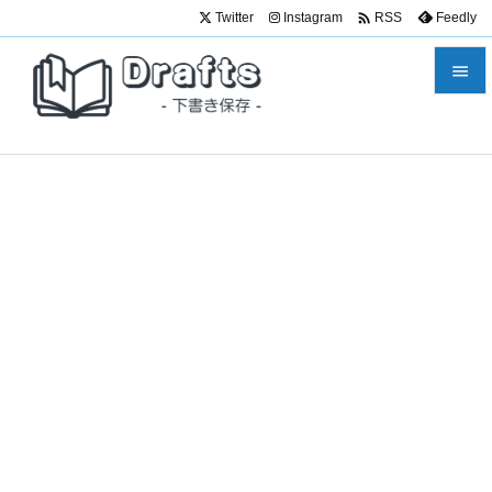

Twitter
Instagram
Feedly
RSS


メニュ

サイド

前へ

次へ

検索