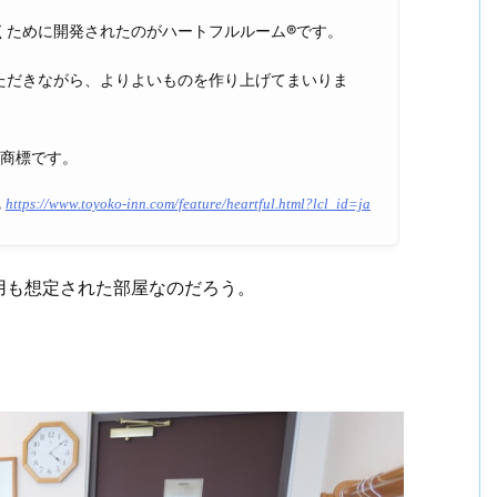
くために開発されたのがハートフルルーム®です。
ただきながら、よりよいものを作り上げてまいりま
録商標です。
ム
https://www.toyoko-inn.com/feature/heartful.html?lcl_id=ja
用も想定された部屋なのだろう。
。