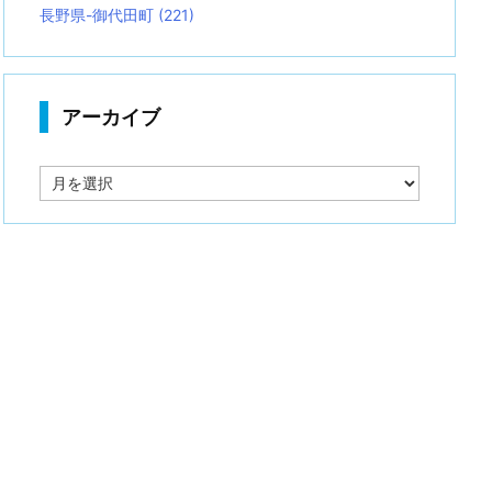
長野県-御代田町
(221)
アーカイブ
ア
ー
カ
イ
ブ