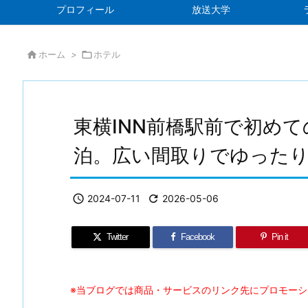
プロフィール
放送大学

ホーム
>

ホテル
東横INN前橋駅前で初め
泊。広い間取りでゆった

2024-07-11

2026-05-06
Twitter
Facebook
Pin it
※当ブログでは商品・サービスのリンク先にプロモー