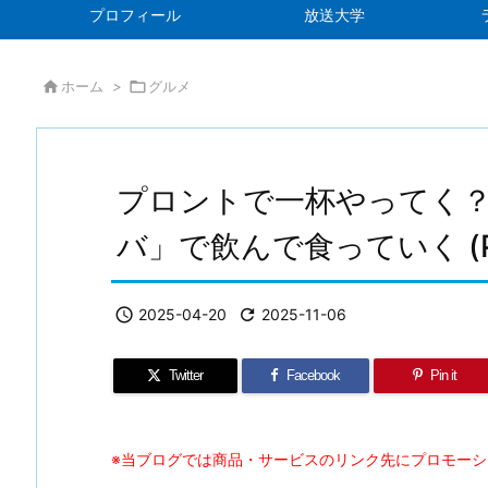
プロフィール
放送大学

ホーム
>

グルメ
プロントで一杯やってく
バ」で飲んで食っていく (P

2025-04-20

2025-11-06
Twitter
Facebook
Pin it
※当ブログでは商品・サービスのリンク先にプロモー