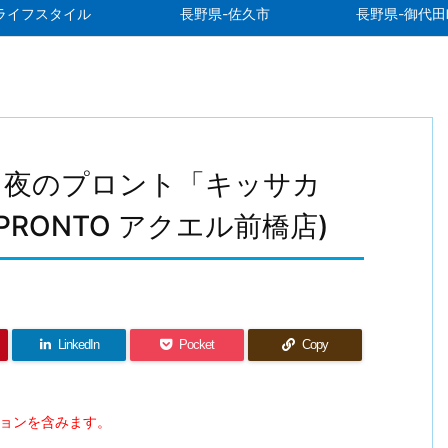
ライフスタイル
長野県-佐久市
長野県-御代田
？夜のプロント「キッサカ
RONTO アクエル前橋店)
LinkedIn
Pocket
Copy
ションを含みます。