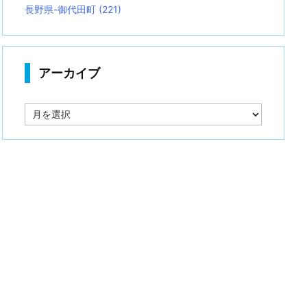
長野県-御代田町
(221)
アーカイブ
ア
ー
カ
イ
ブ