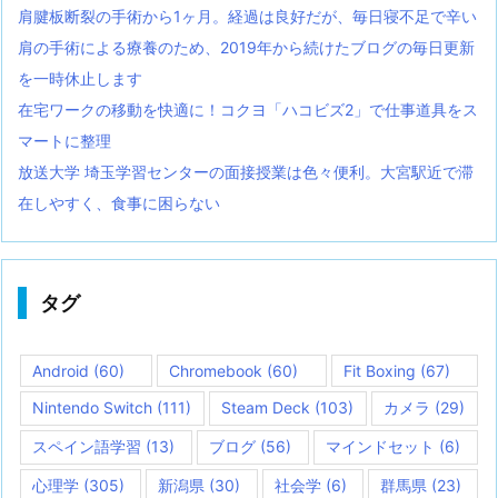
肩腱板断裂の手術から1ヶ月。経過は良好だが、毎日寝不足で辛い
肩の手術による療養のため、2019年から続けたブログの毎日更新
を一時休止します
在宅ワークの移動を快適に！コクヨ「ハコビズ2」で仕事道具をス
マートに整理
放送大学 埼玉学習センターの面接授業は色々便利。大宮駅近で滞
在しやすく、食事に困らない
タグ
Android
(60)
Chromebook
(60)
Fit Boxing
(67)
Nintendo Switch
(111)
Steam Deck
(103)
カメラ
(29)
スペイン語学習
(13)
ブログ
(56)
マインドセット
(6)
心理学
(305)
新潟県
(30)
社会学
(6)
群馬県
(23)