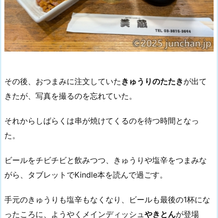
その後、おつまみに注文していた
きゅうりのたたき
が出て
きたが、写真を撮るのを忘れていた。
それからしばらくは串が焼けてくるのを待つ時間となっ
た。
ビールをチビチビと飲みつつ、きゅうりや塩辛をつまみな
がら、タブレットでKindle本を読んで過ごす。
手元のきゅうりも塩辛もなくなり、ビールも最後の1杯にな
ったころに、ようやくメインディッシュ
やきとん
が登場