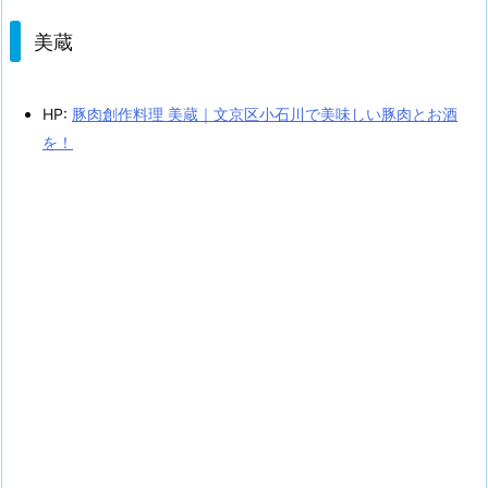
美蔵
HP:
豚肉創作料理 美蔵｜文京区小石川で美味しい豚肉とお酒
を！