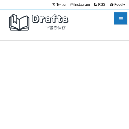

Twitter
Instagram
Feedly
RSS


メニュ

サイド

前へ

次へ

検索