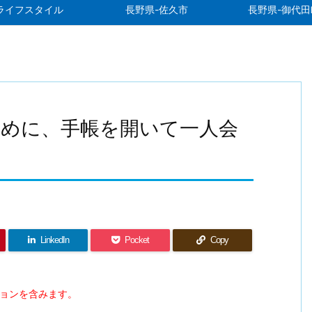
ライフスタイル
長野県-佐久市
長野県-御代田
ために、手帳を開いて一人会
LinkedIn
Pocket
Copy
ションを含みます。