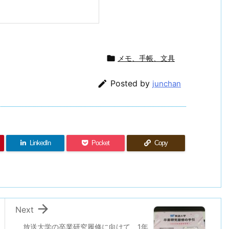

メモ、手帳、文具

Posted by
junchan
LinkedIn
Pocket
Copy

Next
放送大学の卒業研究履修に向けて、1年