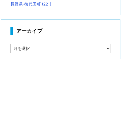
長野県-御代田町
(221)
アーカイブ
ア
ー
カ
イ
ブ