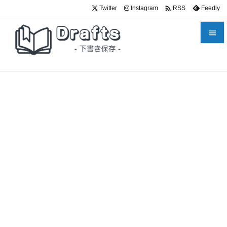

Twitter
Instagram
Feedly
RSS


メニュ

サイド

前へ

次へ

検索