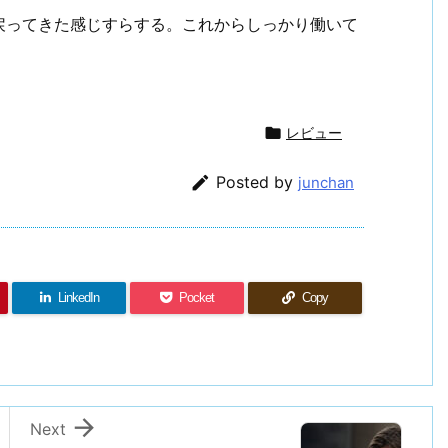
戻ってきた感じすらする。これからしっかり働いて

レビュー

Posted by
junchan
LinkedIn
Pocket
Copy

Next