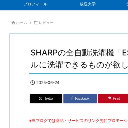
プロフィール
放送大学

ホーム
>

レビュー
SHARPの全自動洗濯機「E
ルに洗濯できるものが欲

2025-06-24
Twitter
Facebook
Pin it
※当ブログでは商品・サービスのリンク先にプロモー