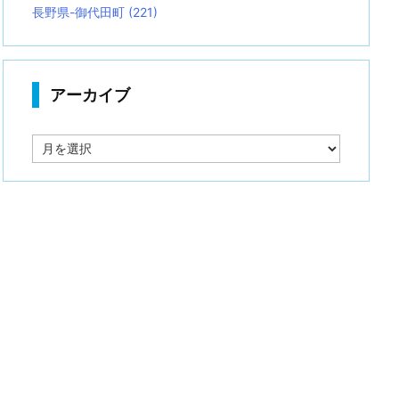
長野県-御代田町
(221)
アーカイブ
ア
ー
カ
イ
ブ