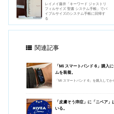
レイメイ藤井「キーワード ジャストリ
フィルサイズ 聖書 システム手帳」でバ
イブルサイズのシステム手帳に回帰す
る

関連記事
「Mi スマートバンド 6」購
ムを装着。
「Mi スマートバンド 6」を購入してから
「皮膚そう痒症」に「ニベア」
いる。