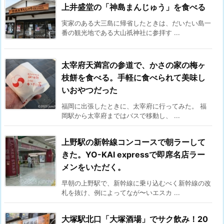
上井盛堂の「神島まんじゅう」を食べる
実家のある大三島に帰省したときは、だいたい島一
番の観光地である大山祇神社に参拝す ...
太宰府天満宮の参道で、かさの家の梅ヶ
枝餅を食べる。手軽に食べられて美味し
いおやつだった
福岡に出張したときに、太宰府に行ってみた。 福
岡駅から太宰府まではバスで移動し、 ...
上野駅の新幹線コンコースで朝ラーして
きた。YO-KAI expressで即席名店ラー
メンをいただく。
早朝の上野駅で、新幹線に乗り込むべく新幹線の改
札を抜け、例によってなが〜いエスカ ...
大塚駅北口「大塚酒場」でサク飲み！20