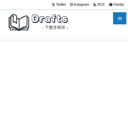

Twitter
Instagram
Feedly
RSS


メニュ

サイド

前へ

次へ

検索