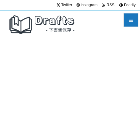

Twitter
Instagram
Feedly
RSS


メニュ

サイド

前へ

次へ

検索