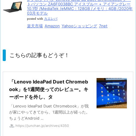
トパソコン ZA6F0038BC アイスブルー + アイアングレー
10.1型 /MediaTek /eMMC：128GB /メモリ：4GB /2020年
03月モデル
posted with
カエレバ
楽天市場
Amazon
Yahooショッピング
7net
こちらの記事もどうぞ！
「Lenovo IdeaPad Duet Chromeb
ook」を1週間使ってのレビュー。キ
ーボードを外し、タ
「Lenovo IdeaPad Duet Chromebook」が我
が家にやってきてから、1週間以上が経った。
ちょうどAndroid ...
https://junchan.jp/archives/4350