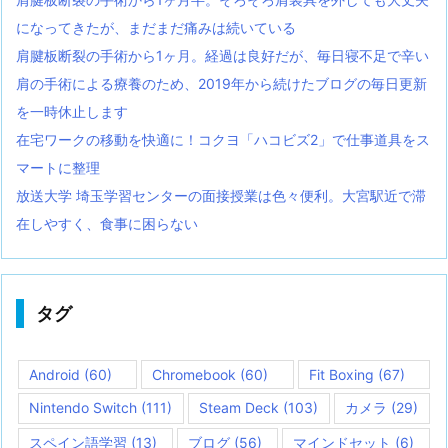
になってきたが、まだまだ痛みは続いている
肩腱板断裂の手術から1ヶ月。経過は良好だが、毎日寝不足で辛い
肩の手術による療養のため、2019年から続けたブログの毎日更新
を一時休止します
在宅ワークの移動を快適に！コクヨ「ハコビズ2」で仕事道具をス
マートに整理
放送大学 埼玉学習センターの面接授業は色々便利。大宮駅近で滞
在しやすく、食事に困らない
タグ
Android
(60)
Chromebook
(60)
Fit Boxing
(67)
Nintendo Switch
(111)
Steam Deck
(103)
カメラ
(29)
スペイン語学習
(13)
ブログ
(56)
マインドセット
(6)