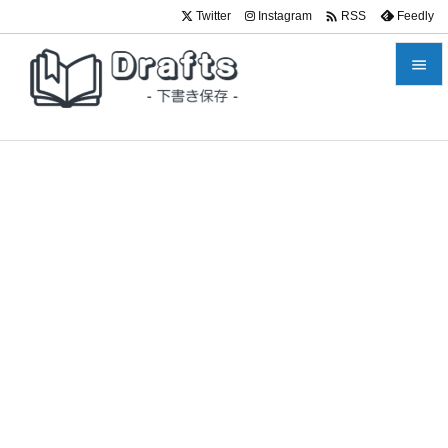

Twitter
Instagram
Feedly
RSS


メニュ

サイド

前へ

次へ

検索