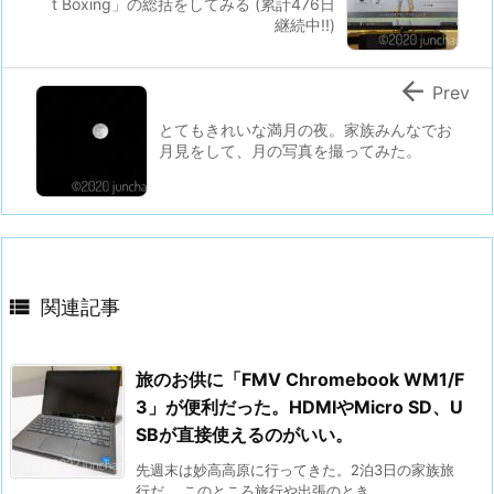
t Boxing」の総括をしてみる (累計476日
継続中!!)

Prev
とてもきれいな満月の夜。家族みんなでお
月見をして、月の写真を撮ってみた。

関連記事
旅のお供に「FMV Chromebook WM1/F
3」が便利だった。HDMIやMicro SD、U
SBが直接使えるのがいい。
先週末は妙高高原に行ってきた。2泊3日の家族旅
行だ。 このところ旅行や出張のとき ...