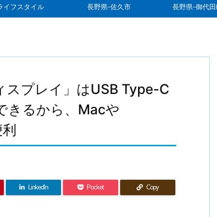
ライフスタイル
長野県-佐久市
長野県-御代田
D ディスプレイ」はUSB Type-C
入力できるから、Macや
便利
LinkedIn
Pocket
Copy