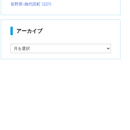
長野県-御代田町
(221)
アーカイブ
ア
ー
カ
イ
ブ