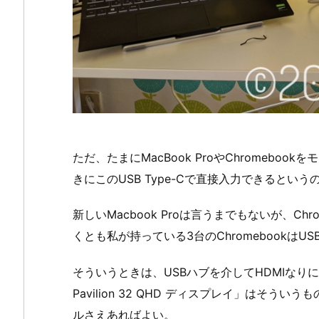
ただ、たまにMacBook ProやChromeb
きにこのUSB Type-Cで直接入力できるとい
新しいMacbook Proは言うまでもないが、Chr
くとも私が持っている3台のChromebookはUSB
そういうときは、USBハブを介してHDMIなり
Pavilion 32 QHD ディスプレイ」はそういう
ルさえあればよい。