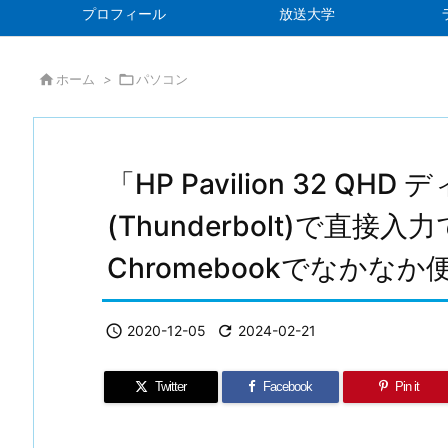
プロフィール
放送大学

ホーム
>

パソコン
「HP Pavilion 32 QH
(Thunderbolt)で直接
Chromebookでなかなか

2020-12-05

2024-02-21
Twitter
Facebook
Pin it