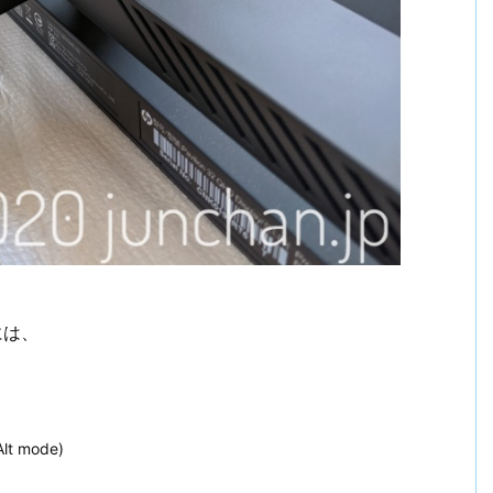
力には、
lt mode)