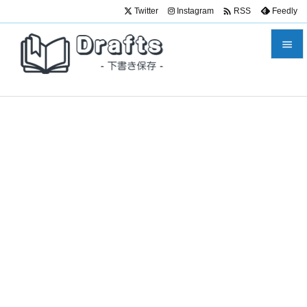

Twitter
Instagram
Feedly
RSS


メニュ

サイド

前へ

次へ

検索