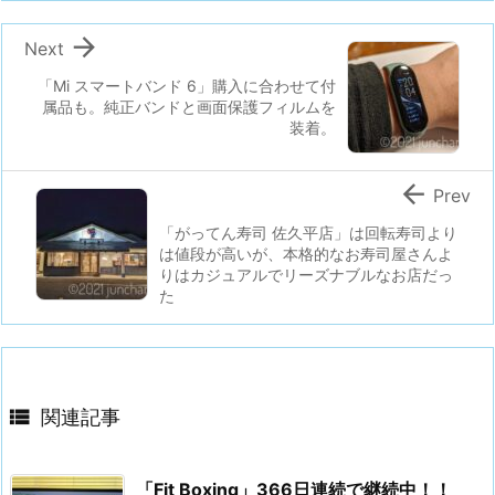

Next
「Mi スマートバンド 6」購入に合わせて付
属品も。純正バンドと画面保護フィルムを
装着。

Prev
「がってん寿司 佐久平店」は回転寿司より
は値段が高いが、本格的なお寿司屋さんよ
りはカジュアルでリーズナブルなお店だっ
た

関連記事
「Fit Boxing」366日連続で継続中！！