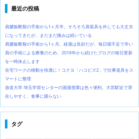
最近の投稿
肩腱板断裂の手術から1ヶ月半。そろそろ肩装具を外しても大丈夫
になってきたが、まだまだ痛みは続いている
肩腱板断裂の手術から1ヶ月。経過は良好だが、毎日寝不足で辛い
肩の手術による療養のため、2019年から続けたブログの毎日更新
を一時休止します
在宅ワークの移動を快適に！コクヨ「ハコビズ2」で仕事道具をス
マートに整理
放送大学 埼玉学習センターの面接授業は色々便利。大宮駅近で滞
在しやすく、食事に困らない
タグ