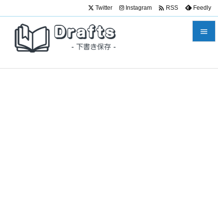

Twitter
Instagram
Feedly
RSS


メニュ

サイド

前へ

次へ

検索