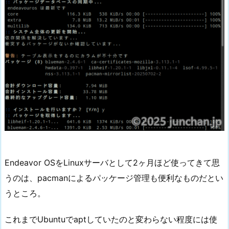
Endeavor OSをLinuxサーバとして2ヶ月ほど使ってきて思
うのは、pacmanによるパッケージ管理も便利なものだとい
うところ。
これまでUbuntuでaptしていたのと変わらない程度には使