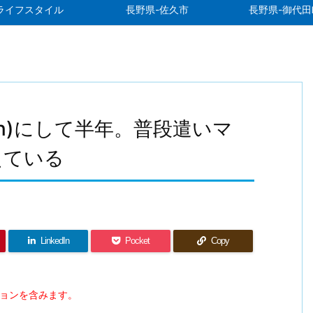
ライフスタイル
長野県-佐久市
長野県-御代田
nammon)にして半年。普段遣いマ
えている
LinkedIn
Pocket
Copy
ションを含みます。