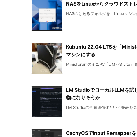
NASをLinuxからクラウドスト
NASのとあるフォルダを、Linuxマシ
Kubuntu 22.04 LTSを「Mi
マシンにする
MinisforumのミニPC「UM773 Lite」を
LM StudioでローカルLLM
物になりそうか
LM Studioの全面無償化という発表を
CachyOSでInput Rem