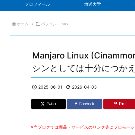
プロフィール
放送大学

ホーム
>

パソコン-Linux
Manjaro Linux (Ci
シンとしては十分につか

2025-06-01

2026-04-03
Twitter
Facebook
Pin it
※当ブログでは商品・サービスのリンク先にプロモー