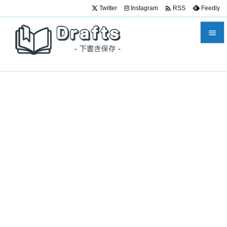

Twitter
Instagram
Feedly
RSS


メニュ

サイド

前へ

次へ

検索